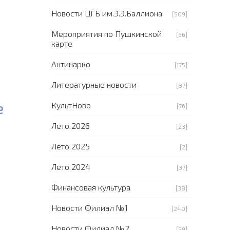
Новости ЦГБ им.Э.Э.Баллиона
[509]
Мероприятия по Пушкинской
[66]
карте
Антинарко
[175]
Литературные новости
[87]
е
КультНово
[76]
Лето 2026
[23]
Лето 2025
[2]
Лето 2024
[37]
Финансовая культура
[38]
Новости Филиал №1
[240]
Новости Филиал №2
[59]