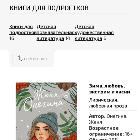
КНИГИ ДЛЯ ПОДРОСТКОВ
Книги для
Детская
Детская
подростков
познавательная
художественная
16
литература
14
литература
6
СОРТИРОВАТЬ
Зима, любовь,
экстрим и хаски
Лирическая,
любовная проза
Автор:
Онегина,
Женя
Возрастное
ограничение:
16+
Объем:
288