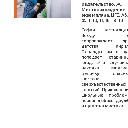
Издательство:
АСТ
Местонахождение
экземпляра:
ЦГБ: Аб;
Ф.: 1, 10, 11, 16, 18, 19
Софии шестнадцат
Всюду е
сопровождает др
детства Кирил
Однажды им в ру
попадает старинн
клад. Эта случайн
находка запуска
цепочку опасны
жестоких 
сверхъестественных
событий. Приключени
школьные проблем
первая любовь, друж
и щепотка мистики.