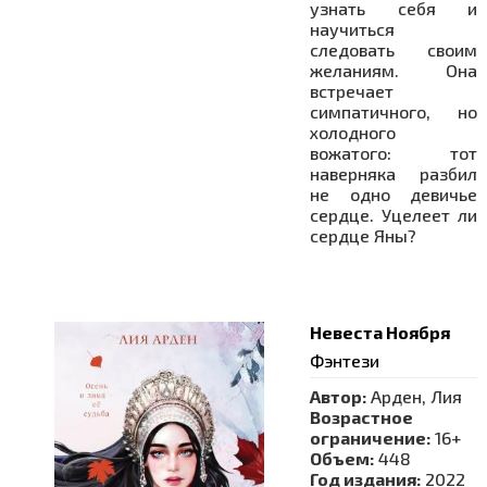
узнать себя и
научиться
следовать своим
желаниям. Она
встречает
симпатичного, но
холодного
вожатого: тот
наверняка разбил
не одно девичье
сердце. Уцелеет ли
сердце Яны?
Невеста Ноября
Фэнтези
Автор:
Арден, Лия
Возрастное
ограничение:
16+
Объем:
448
Год издания:
2022