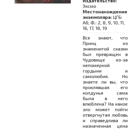
Издательство:
Эксмо
Местонахождение
экземпляра:
ЦГБ:
Аб; Ф.: 2, 8, 9, 10, 11,
16, 17, 18, 19
Все знают, что
Принц из
знаменитой сказки
был превращен в
Чудовище из-за
непомерной
гордыни и
самолюбия. Но
знаете ли вы, что
проклявшая его
колдунья сама
была в него
влюблена? На какое
зло может пойти
отвергнутая любовь
и справедлива ли
назначенная цена