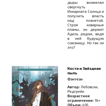
дыры возжелал
свергнуть
Инкарната Солнца и
получить власть
над планетой.
Строя коварные
планы, он держит
Адель рядом, видя
в ней будущую
союзницу. Но так ли
это?
Кости и Звёздная
пыль
Фэнтези
Автор:
Лебовски,
Редгрейн
Возрастное
ограничение:
16+
Объем:
416