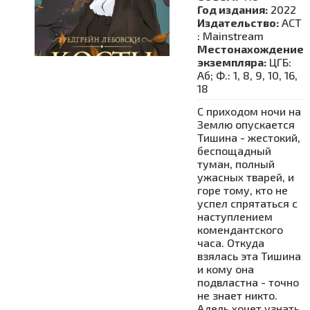
Год издания:
2022
Издательство:
АСТ
: Mainstream
Местонахождение
экземпляра:
ЦГБ:
Аб; Ф.: 1, 8, 9, 10, 16,
18
С приходом ночи на
Землю опускается
Тишина - жестокий,
беспощадный
туман, полный
ужасных тварей, и
горе тому, кто не
успел спрятаться с
наступлением
комендантского
часа. Откуда
взялась эта Тишина
и кому она
подвластна - точно
не знает никто.
Адель хочет узнать