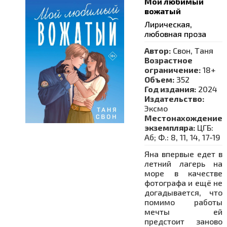
Мой любимый
вожатый
Лирическая,
любовная проза
Автор:
Свон, Таня
Возрастное
ограничение:
18+
Объем:
352
Год издания:
2024
Издательство:
Эксмо
Местонахождение
экземпляра:
ЦГБ:
Аб; Ф.: 8, 11, 14, 17-19
Яна впервые едет в
летний лагерь на
море в качестве
фотографа и ещё не
догадывается, что
помимо работы
мечты ей
предстоит заново