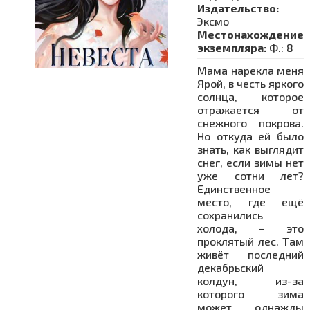
Издательство:
Эксмо
Местонахождение
экземпляра:
Ф.: 8
Мама нарекла меня
Ярой, в честь яркого
солнца, которое
отражается от
снежного покрова.
Но откуда ей было
знать, как выглядит
снег, если зимы нет
уже сотни лет?
Единственное
место, где ещё
сохранились
холода, – это
проклятый лес. Там
живёт последний
декабрьский
колдун, из-за
которого зима
может однажды