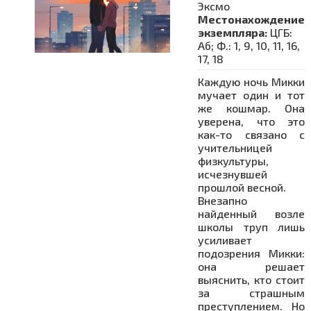
Эксмо
Местонахождение
экземпляра:
ЦГБ:
Аб; Ф.: 1, 9, 10, 11, 16,
17, 18
Каждую ночь Микки
мучает один и тот
же кошмар. Она
уверена, что это
как-то связано с
учительницей
физкультуры,
исчезнувшей
прошлой весной.
Внезапно
найденный возле
школы труп лишь
усиливает
подозрения Микки:
она решает
выяснить, кто стоит
за страшным
преступлением. Но