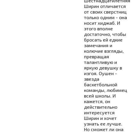
Шестнадцатилетняя
Ширин отличается
от своих сверстниц
только одним - она
носит хиджаб. И
этого вполне
достаточно, чтобы
бросать ей едкие
замечания и
колючие взгляды,
превращая
талантливую и
яркую девушку в
изгоя. Оушен -
звезда
баскетбольной
команды, любимец
всей школы. И
кажется, он
действительно
интересуется
Ширин и хочет
узнать ее лучше.
Но сможет ли она