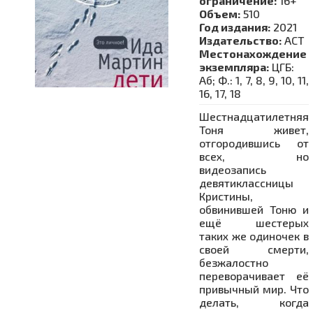
ограничение:
16+
Объем:
510
Год издания:
2021
Издательство:
АСТ
Местонахождение
экземпляра:
ЦГБ:
Аб; Ф.: 1, 7, 8, 9, 10, 11,
16, 17, 18
Шестнадцатилетняя
Тоня живет,
отгородившись от
всех, но
видеозапись
девятиклассницы
Кристины,
обвинившей Тоню и
ещё шестерых
таких же одиночек в
своей смерти,
безжалостно
переворачивает её
привычный мир. Что
делать, когда