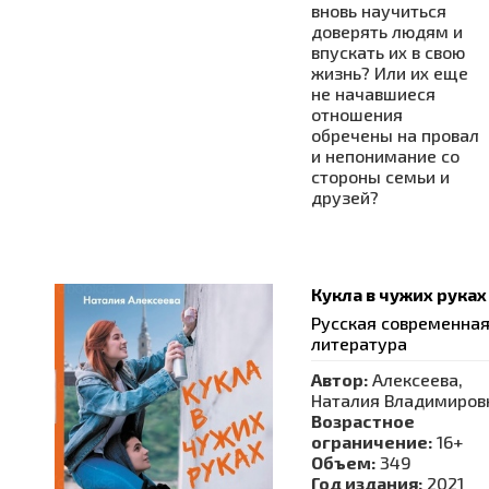
вновь научиться
доверять людям и
впускать их в свою
жизнь? Или их еще
не начавшиеся
отношения
обречены на провал
и непонимание со
стороны семьи и
друзей?
Кукла в чужих руках
Русская современна
литература
Автор:
Алексеева,
Наталия Владимиров
Возрастное
ограничение:
16+
Объем:
349
Год издания:
2021