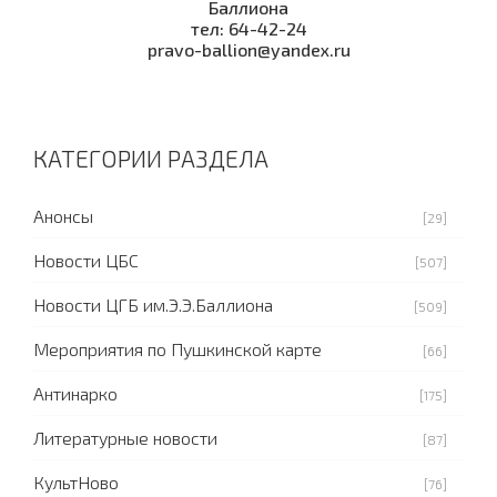
Баллиона
тел: 64-42-24
pravo-ballion@yandex.ru
КАТЕГОРИИ РАЗДЕЛА
Анонсы
[29]
Новости ЦБС
[507]
Новости ЦГБ им.Э.Э.Баллиона
[509]
Мероприятия по Пушкинской карте
[66]
Антинарко
[175]
Литературные новости
[87]
КультНово
[76]