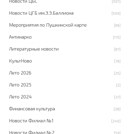
Новости ЦБС
[507]
Новости ЦГБ им.Э.Э.Баллиона
[509]
Мероприятия по Пушкинской карте
[66]
Антинарко
[175]
Литературные новости
[87]
КультНово
[76]
Лето 2026
[25]
Лето 2025
[2]
Лето 2024
[37]
Финансовая культура
[38]
Новости Филиал №1
[240]
Новости Филиал №2
[59]