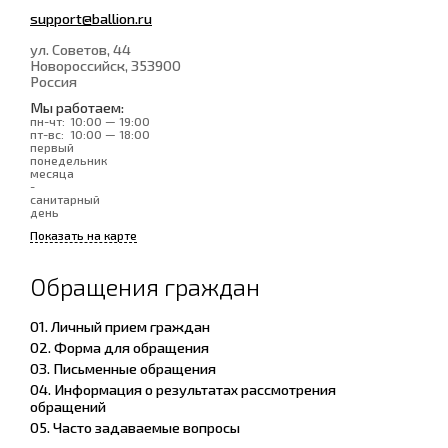
support@ballion.ru
ул. Советов, 44
Новороссийск
, 353900
Россия
Мы работаем:
пн-чт:
10:00 — 19:00
пт-вс:
10:00 — 18:00
первый
понедельник
месяца
-
санитарный
день
Показать на карте
Обращения граждан
01. Личный прием граждан
02. Форма для обращения
03. Письменные обращения
04. Информация о результатах рассмотрения
обращений
05. Часто задаваемые вопросы