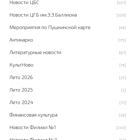
Новости ЦБС
[507]
Новости ЦГБ им.Э.Э.Баллиона
[509]
Мероприятия по Пушкинской карте
[66]
Антинарко
[175]
Литературные новости
[87]
КультНово
[76]
Лето 2026
[25]
Лето 2025
[2]
Лето 2024
[37]
Финансовая культура
[38]
Новости Филиал №1
[240]
Новости Филиал №2
[59]