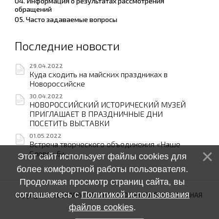
04. Информация о результатах рассмотрения
обращений
05. Часто задаваемые вопросы
Последние новости
29.04.2022
Куда сходить на майских праздниках в
Новороссийске
30.04.2022
НОВОРОССИЙСКИЙ ИСТОРИЧЕСКИЙ МУЗЕЙ
ПРИГЛАШАЕТ В ПРАЗДНИЧНЫЕ ДНИ
ПОСЕТИТЬ ВЫСТАВКИ
01.05.2022
Встреча творческого объединения «Наше
Слово» 6+
Этот сайт использует файлы cookies для
более комфортной работы пользователя.
Продолжая просмотр страниц сайта, вы
соглашаетесь с
Политикой использования
Copyright © 2026 МБУ "ЦЕНТРАЛИЗОВАННАЯ БИБЛИОТЕЧНАЯ
файлов cookies
.