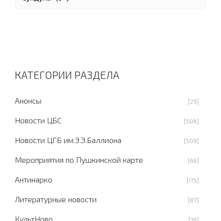
КАТЕГОРИИ РАЗДЕЛА
Анонсы
[29]
Новости ЦБС
[506]
Новости ЦГБ им.Э.Э.Баллиона
[509]
Мероприятия по Пушкинской карте
[66]
Антинарко
[175]
Литературные новости
[87]
КультНово
[76]