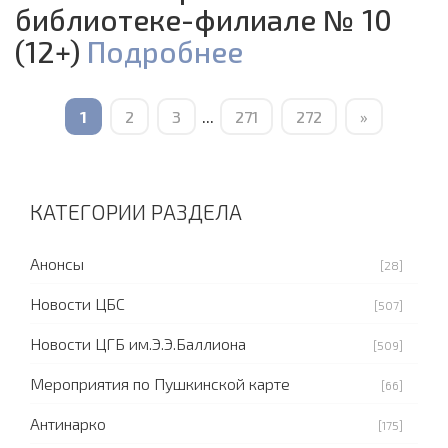
библиотеке-филиале № 10
(12+)
Подробнее
1
2
3
...
271
272
»
КАТЕГОРИИ РАЗДЕЛА
Анонсы
[28]
Новости ЦБС
[507]
Новости ЦГБ им.Э.Э.Баллиона
[509]
Мероприятия по Пушкинской карте
[66]
Антинарко
[175]