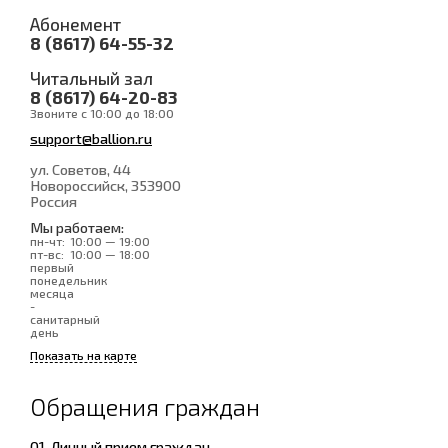
Абонемент
8 (8617) 64-55-32
Читальный зал
8 (8617) 64-20-83
Звоните с 10:00 до 18:00
support@ballion.ru
ул. Советов, 44
Новороссийск
, 353900
Россия
Мы работаем:
пн-чт:
10:00 — 19:00
пт-вс:
10:00 — 18:00
первый
понедельник
месяца
-
санитарный
день
Показать на карте
Обращения граждан
01. Личный прием граждан