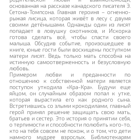
основанная на рассказе канадского писателя Э.
Сетона-Томпсона. Главная героиня – огненно-
рыжая лисица, которая живёт в лесу с двумя
своими детёнышами. Однажды один из лисят
попадает в ловушку охотников, и Искорка
готова сделать всё, чтобы спасти своего
малыша. Обсудив событие, произошедшее в
книге, юные гости были восхищены поступком
матери лисят. Ведь только мать способна на
истинную самоотверженность и безусловную
любовь.
Примером любви и преданности по
отношению к собственной матери является
поступок уткодила «Кра-Кра». Будучи еще
яйцом, он случайным образом попал к утке,
которая вырастила его как родного сына.
Встретившись со злыми крокодилами, главный
герой принял решение защищать свою мать,
братьев и сестер. Это история о принятии себя,
о терпимости и способности полюбить кого-то,
кто на тебя совсем не похож, и о том, что дети
намного мудрее взрослых. Библиотекарям