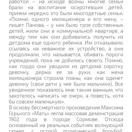
работой – на исходе войны многие семьи
брали на воспитание осиротевших детей,
причем нередко это были многодетные семьи.
«Помню одного милиционера и его жену, –
пишет Панова, – у них было трое собственных
детей, жили они в коммунальной квартире, а
между тем как они добивались получить из
детдома еще одного ребенка. Им отказывали,
ссылаясь на неважное их устройство, а они
продолжали, что называется, обивать пороги
учреждений, пока не добились своего. Помню,
как гордо они уводили из детдома сиротку
девочку, держа ее за руки, как жена
милиционера строила планы, как она оденет
девочку (свои дети у нее были мальчики). Все
увиденное показалось мне таким важным, что
захотелось написать не очерк, а повесть, хотя
бы совсем маленькую».
В основу бессмертного произведения Максима
Горького «Мать» легла массовая демонстрация
1902 года в городе Сормове. Отсюда
основанный на реальных событиях волнующий
сюжет, с острой политической борьбой,