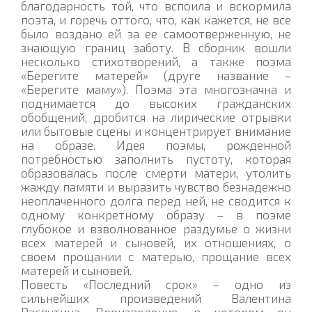
благодарность той, что вспоила и вскормила
поэта, и горечь оттого, что, как кажется, не все
было воздано ей за ее самоотверженную, не
знающую границ заботу. В сборник вошли
несколько стихотворений, а также поэма
«Берегите матерей» (друге название –
«Берегите маму»). Поэма эта многозначна и
поднимается до высоких гражданских
обобщений, дробится на лирические отрывки
или бытовые сцены и концентрирует внимание
на образе. Идея поэмы, рожденной
потребностью заполнить пустоту, которая
образовалась после смерти матери, утолить
жажду памяти и выразить чувство безнадежно
неоплаченного долга перед ней, не сводится к
одному конкретному образу – в поэме
глубокое и взволнованное раздумье о жизни
всех матерей и сыновей, их отношениях, о
своем прощании с матерью, прощание всех
матерей и сыновей.
Повесть «Последний срок» – одно из
сильнейших произведений Валентина
Распутина. Произведение, в котором он