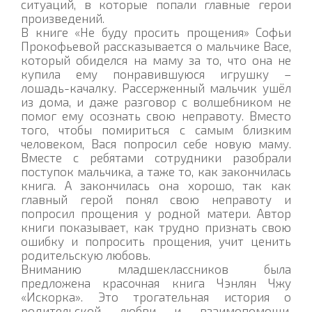
ситуаций, в которые попали главные герои
произведений.
В книге «Не буду просить прощения» Софьи
Прокофьевой рассказывается о мальчике Васе,
который обиделся на маму за то, что она не
купила ему понравившуюся игрушку –
лошадь-качалку. Рассерженный мальчик ушёл
из дома, и даже разговор с волшебником не
помог ему осознать свою неправоту. Вместо
того, чтобы помириться с самым близким
человеком, Вася попросил себе новую маму.
Вместе с ребятами сотрудники разобрали
поступок мальчика, а таже то, как закончилась
книга. А закончилась она хорошо, так как
главный герой понял свою неправоту и
попросил прощения у родной матери. Автор
книги показывает, как трудно признать свою
ошибку и попросить прощения, учит ценить
родительскую любовь.
Вниманию младшеклассников была
предложена красочная книга Чэнлян Чжу
«Искорка». Это трогательная история о
родительской любви и взаимопомощи,