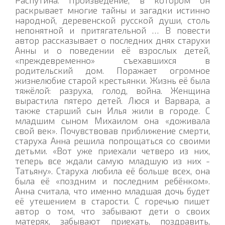
раскрывает многие тайны и загадки истинно
народной, деревенской русской души, столь
непонятной и притягательной … В повести
автор рассказывает о последних днях старухи
Анны и о поведении её взрослых детей,
«преждевременно» съехавшихся в
родительский дом. Поражает огромное
жизнелюбие старой крестьянки. Жизнь её была
тяжёлой: разруха, голод, война. Женщина
вырастила пятеро детей. Люся и Варвара, а
также старший сын Илья жили в городе. С
младшим сыном Михаилом она «доживала
свой век». Почувствовав приближение смерти,
старуха Анна решила попрощаться со своими
детьми. «Вот уже приехали четверо из них,
теперь все ждали самую младшую из них -
Татьяну». Старуха любила её больше всех, она
была её «поздним и последним ребёнком».
Анна считала, что именно младшая дочь будет
её утешением в старости. С горечью пишет
автор о том, что забывают дети о своих
матерях, забывают приехать, поздравить,