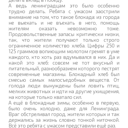
А ведь ленинградцам это было особенно
трудно делать. Ребята с ужасом заострили
внимание на том, что такое блокада: из города
не выехать и не въехать в него, помощь
жителям оказать невозможно тоже.
Продовольственные запасы критически низки,
так, что жители получают только строго
ограниченное количество хлеба. Цифры 250 и
125 граммов вопиющим молотом гремят в уме
каждого, кто хоть раз вдумывался в них. Да и
какой это хлеб: совсем не тот вкусный и
питательный, разнообразием которого пестрят
современные магазины. Блокадный хлеб был
смесью самых малосъедобных веществ. От
голода люди вынуждены были ловить птиц,
мелких животных и идти на другие ухищрения,
на которые только хватало сил.
А ещё в блокадные зимы, особенно в первую,
было очень холодно, даже для Ленинграда.
Враг обстреливал город, жители которых и так
держались за жизнь словно тонкой ниточкой.
Всё это ребята с ужасом представили ещё раз.