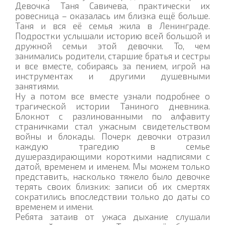
Девочка Таня Савичева, практически их
ровесница – оказалась им близка ещё больше.
Таня и вся её семья жила в Ленинграде.
Подростки услышали историю всей большой и
дружной семьи этой девочки. То, чем
занимались родители, старшие братья и сестры
и все вместе, собираясь за пением, игрой на
инструментах и другими душевными
занятиями.
Ну а потом все вместе узнали подробнее о
трагической истории Таниного дневника.
Блокнот с разлинованными по алфавиту
страничками стал ужасным свидетельством
войны и блокады. Почерк девочки отразил
каждую трагедию в семье
душераздирающими короткими надписями с
датой, временем и именем. Мы можем только
представить, насколько тяжело было девочке
терять своих близких: записи об их смертях
сократились впоследствии только до даты со
временем и имени.
Ребята затаив от ужаса дыхание слушали