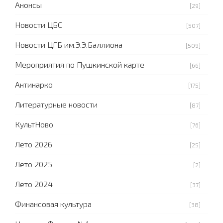
Анонсы
[29]
Новости ЦБС
[507]
Новости ЦГБ им.Э.Э.Баллиона
[509]
Мероприятия по Пушкинской карте
[66]
Антинарко
[175]
Литературные новости
[87]
КультНово
[76]
Лето 2026
[25]
Лето 2025
[2]
Лето 2024
[37]
Финансовая культура
[38]