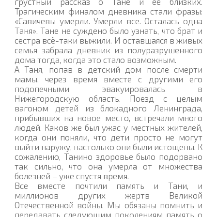
грустный рассказ о Тане и её близких.
Трагическим финалом дневника стали фразы:
«Савичевы умерли. Умерли все. Осталась одна
Таня». Тане не суждено было узнать, что брат и
сестра всё-таки выжили. И оставшаяся в живых
семья забрала дневник из полуразрушенного
дома тогда, когда это стало возможным.
А Таня, попав в детский дом после смерти
мамы, через время вместе с другими его
подопечными эвакуировалась в
Нижегородскую область. Поезд с целым
вагоном детей из блокадного Ленинграда,
прибывших на новое место, встречали много
людей. Каков же был ужас у местных жителей,
когда они поняли, что дети просто не могут
выйти наружу, настолько они были истощены. К
сожалению, Танино здоровье было подорвано
так сильно, что она умерла от множества
болезней – уже спустя время.
Все вместе почтили память и Тани, и
миллионов других жертв Великой
Отечественной войны. Мы обязаны помнить и
передавать следующим поколениям память о