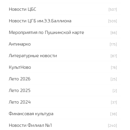
Новости ЦБС
[507]
Новости ЦГБ им.Э.Э.Баллиона
[509]
Мероприятия по Пушкинской карте
[66]
Антинарко
[175]
Литературные новости
[87]
КультНово
[76]
Лето 2026
[25]
Лето 2025
[2]
Лето 2024
[37]
Финансовая культура
[38]
Новости Филиал №1
[240]