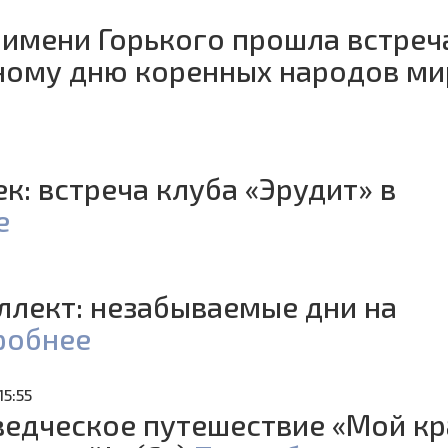
имени Горького прошла встреч
ому дню коренных народов ми
к: встреча клуба «Эрудит» в
е
еллект: незабываемые дни на
робнее
15:55
ведческое путешествие «Мой кр