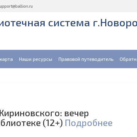
upport@ballion.ru
отечная система г.Новор
карта
Наши ресурсы
Правовой путеводитель
Обратн
Жириновского: вечер
блиотеке (12+)
Подробнее