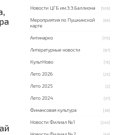
Новости ЦГБ им.Э.Э.Баллиона
[509]
а,
ра
Мероприятия по Пушкинской
[66]
карте
Антинарко
[175]
Литературные новости
[87]
КультНово
[76]
Лето 2026
[25]
Лето 2025
[2]
Лето 2024
[37]
Финансовая культура
[38]
Новости Филиал №1
[240]
ай
Новости Филиал №2
[59]