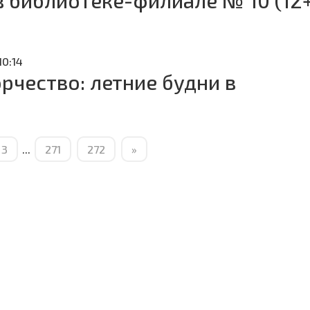
в библиотеке-филиале № 10 (12+
10:14
орчество: летние будни в
3
...
271
272
»