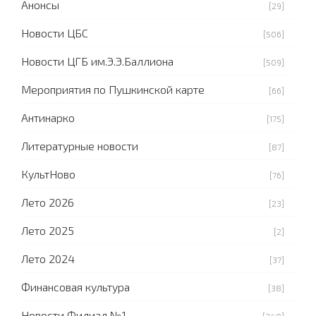
Анонсы
[29]
Новости ЦБС
[506]
Новости ЦГБ им.Э.Э.Баллиона
[509]
Мероприятия по Пушкинской карте
[66]
Антинарко
[175]
Литературные новости
[87]
КультНово
[76]
Лето 2026
[23]
Лето 2025
[2]
Лето 2024
[37]
Финансовая культура
[38]
Новости Филиал №1