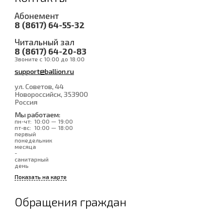
Абонемент
8 (8617) 64-55-32
Читальный зал
8 (8617) 64-20-83
Звоните с 10:00 до 18:00
support@ballion.ru
ул. Советов, 44
Новороссийск
, 353900
Россия
Мы работаем:
пн-чт:
10:00 — 19:00
пт-вс:
10:00 — 18:00
первый
понедельник
месяца
-
санитарный
день
Показать на карте
Обращения граждан