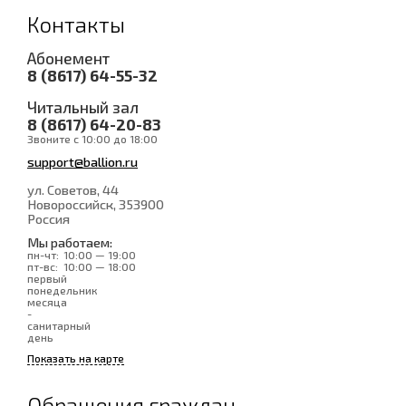
Контакты
Абонемент
8 (8617) 64-55-32
Читальный зал
8 (8617) 64-20-83
Звоните с 10:00 до 18:00
support@ballion.ru
ул. Советов, 44
Новороссийск
, 353900
Россия
Мы работаем:
пн-чт:
10:00 — 19:00
пт-вс:
10:00 — 18:00
первый
понедельник
месяца
-
санитарный
день
Показать на карте
Обращения граждан