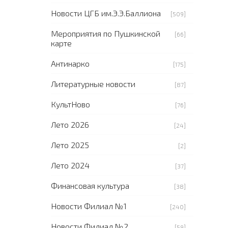
Новости ЦГБ им.Э.Э.Баллиона
[509]
Мероприятия по Пушкинской
[66]
карте
Антинарко
[175]
Литературные новости
[87]
КультНово
[76]
Лето 2026
[24]
Лето 2025
[2]
Лето 2024
[37]
Финансовая культура
[38]
Новости Филиал №1
[240]
Новости Филиал №2
[59]