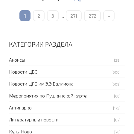
1
2
3
...
271
272
»
КАТЕГОРИИ РАЗДЕЛА
Анонсы
[29]
Новости ЦБС
[506]
Новости ЦГБ им.Э.Э.Баллиона
[509]
Мероприятия по Пушкинской карте
[66]
Антинарко
[175]
Литературные новости
[87]
КультНово
[76]