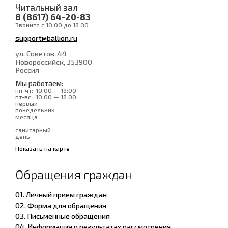
Читальный зал
8 (8617) 64-20-83
Звоните с 10:00 до 18:00
support@ballion.ru
ул. Советов, 44
Новороссийск
, 353900
Россия
Мы работаем:
пн-чт:
10:00 — 19:00
пт-вс:
10:00 — 18:00
первый
понедельник
месяца
-
санитарный
день
Показать на карте
Обращения граждан
01. Личный прием граждан
02. Форма для обращения
03. Письменные обращения
04. Информация о результатах рассмотрения